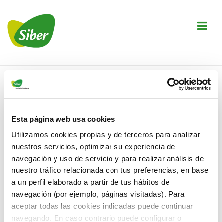
↓
Saltar
M
al
contenido
principal
Navegación
principal
Inicio
›
Esta página web usa cookies
Autor:
Utilizamos cookies propias y de terceros para analizar
nuestros servicios, optimizar su experiencia de
navegación y uso de servicio y para realizar análisis de
nuestro tráfico relacionada con tus preferencias, en base
a un perfil elaborado a partir de tus hábitos de
404 — Qué raro
navegación (por ejemplo, páginas visitadas). Para
aceptar todas las cookies indicadas puede continuar
encontrarnos aquí!
navegando. En caso contrario puede configurar o