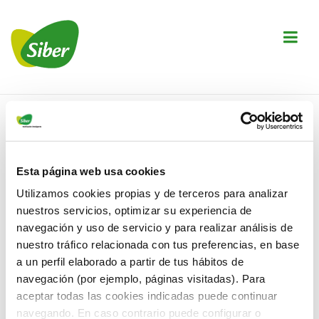
↓
Saltar
M
al
contenido
principal
Navegación
principal
Inicio
›
Esta página web usa cookies
Autor:
Utilizamos cookies propias y de terceros para analizar
nuestros servicios, optimizar su experiencia de
navegación y uso de servicio y para realizar análisis de
nuestro tráfico relacionada con tus preferencias, en base
a un perfil elaborado a partir de tus hábitos de
404 — Qué raro
navegación (por ejemplo, páginas visitadas). Para
aceptar todas las cookies indicadas puede continuar
encontrarnos aquí!
navegando. En caso contrario puede configurar o