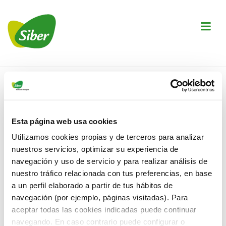
↓
Saltar
M
al
contenido
principal
Navegación
principal
Inicio
›
Esta página web usa cookies
Autor:
Utilizamos cookies propias y de terceros para analizar
nuestros servicios, optimizar su experiencia de
navegación y uso de servicio y para realizar análisis de
nuestro tráfico relacionada con tus preferencias, en base
a un perfil elaborado a partir de tus hábitos de
404 — Qué raro
navegación (por ejemplo, páginas visitadas). Para
aceptar todas las cookies indicadas puede continuar
encontrarnos aquí!
navegando. En caso contrario puede configurar o