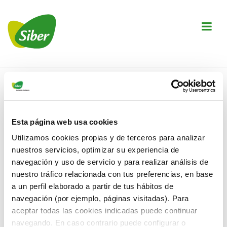
↓
Saltar
M
al
contenido
principal
Navegación
principal
Inicio
›
Esta página web usa cookies
Autor:
Utilizamos cookies propias y de terceros para analizar
nuestros servicios, optimizar su experiencia de
navegación y uso de servicio y para realizar análisis de
nuestro tráfico relacionada con tus preferencias, en base
a un perfil elaborado a partir de tus hábitos de
404 — Qué raro
navegación (por ejemplo, páginas visitadas). Para
aceptar todas las cookies indicadas puede continuar
encontrarnos aquí!
navegando. En caso contrario puede configurar o